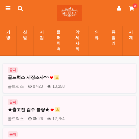
0
가
신
지
클
악
의
쥬
시
방
발
갑
러
세
류
얼
계
치
사
리
백
리
공지
골드럭스 시장조사^^
골드럭스
07-20
13,358
공지
★출고전 검수 불량★
골드럭스
05-26
12,754
공지