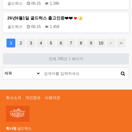
골드럭스
06-15
1,396
26년6월1일 골드럭스 출고인증❤️❤️
골드럭스
06-15
1,459
2
3
4
5
6
7
8
9
10
1
전체 296건
1 페이지
회사소개
개인정보
이용약관
회사명
골드럭스