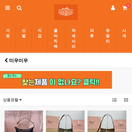
0
가
신
지
클
악
의
쥬
시
방
발
갑
러
세
류
얼
계
치
사
리
백
리
미우미우
상품정렬