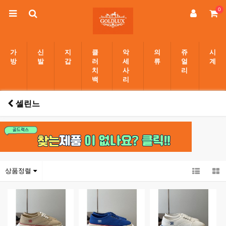
0
가
신
지
클
악
의
쥬
시
방
발
갑
러
세
류
얼
계
치
사
리
백
리
셀린느
상품정렬