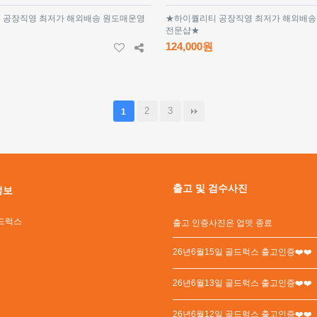
 공장직영 최저가 해외배송 원도매운영
★하이퀄리티 공장직영 최저가 해외배송
전문샵★
124,000원
2
3
1
출고 및 검수사진
정보
드럭스
출고 인증사진은 업뎃 종료
26년6월15일 골드럭스 출고인증❤️❤️
26년6월13일 골드럭스 출고인증❤️❤️
26년6월12일 골드럭스 출고인증❤️❤️