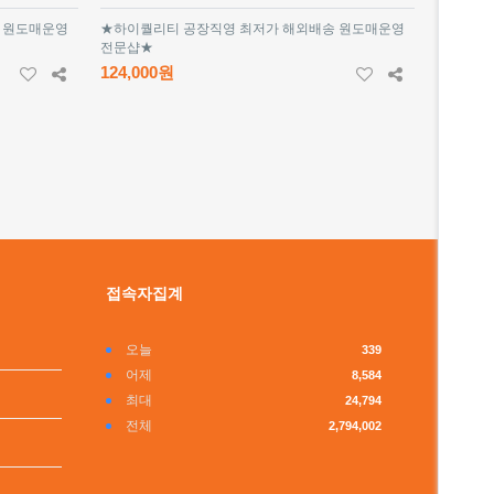
 원도매운영
★하이퀄리티 공장직영 최저가 해외배송 원도매운영
전문샵★
124,000원
접속자집계
오늘
339
어제
8,584
최대
24,794
전체
2,794,002