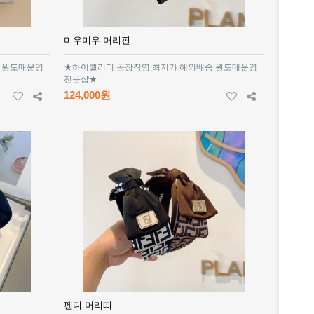
미우미우 머리핀
 원도매운영
★하이퀄리티 공장직영 최저가 해외배송 원도매운영
전문샵★
124,000원
펜디 머리띠