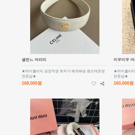
셀린느 머리띠
미우미우 
★하이퀄리티 공장직영 최저가 해외배송 원도매운영
★하이퀄리티
전문샵★
전문샵★
168,000원
160,000원