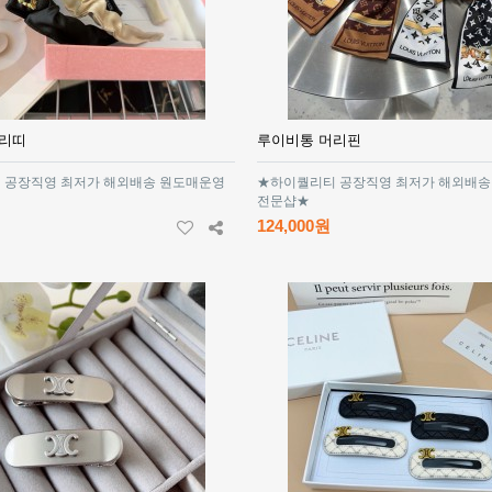
머리띠
루이비통 머리핀
 공장직영 최저가 해외배송 원도매운영
★하이퀄리티 공장직영 최저가 해외배송
전문샵★
124,000원