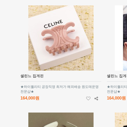
셀린느 집게핀
셀린느 집게
★하이퀄리티 공장직영 최저가 해외배송 원도매운영
★하이퀄리티
전문샵★
전문샵★
164,000원
164,000원