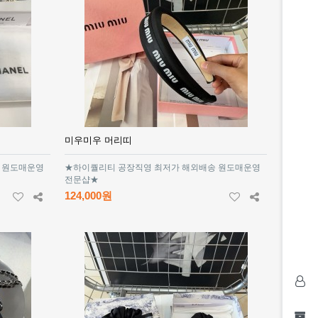
미우미우 머리띠
 원도매운영
★하이퀄리티 공장직영 최저가 해외배송 원도매운영
전문샵★
124,000원