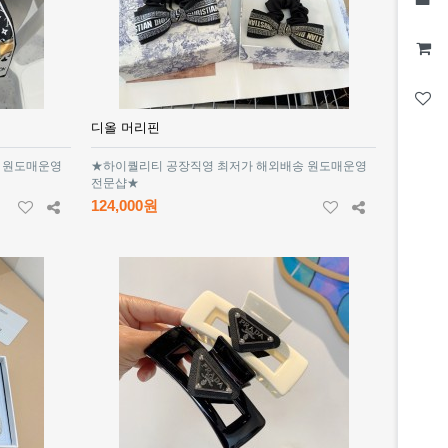
디올 머리핀
 원도매운영
★하이퀄리티 공장직영 최저가 해외배송 원도매운영
전문샵★
124,000원