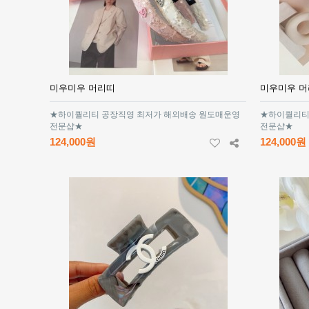
미우미우 머리띠
미우미우 
★하이퀄리티 공장직영 최저가 해외배송 원도매운영
★하이퀄리티
전문샵★
전문샵★
124,000원
124,000원