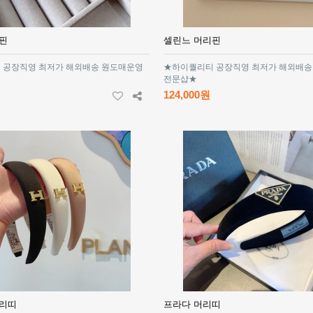
핀
셀린느 머리핀
 공장직영 최저가 해외배송 원도매운영
★하이퀄리티 공장직영 최저가 해외배송
전문샵★
124,000원
머리띠
프라다 머리띠