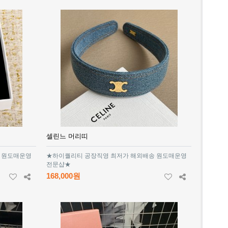
셀린느 머리띠
 원도매운영
★하이퀄리티 공장직영 최저가 해외배송 원도매운영
전문샵★
168,000원