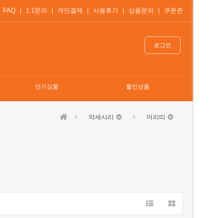
FAQ
1:1문의
개인결제
사용후기
상품문의
쿠폰존
로그인
인기상품
할인상품
악세사리
머리띠