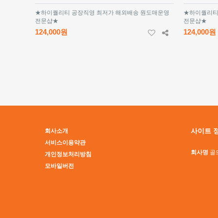
★하이퀄리티 공장직영 최저가 해외배송 원도매운영
★하이퀄리티
전문샵★
전문샵★
124,000원
124,000원
맨끝
사이트 
회사소개
서비스이용약관
회사명
골
개인정보처리방침
모바일버전