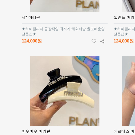
샤* 머리핀
셀린느 머리
★하이퀄리티 공장직영 최저가 해외배송 원도매운영
★하이퀄리티
전문샵★
전문샵★
124,000원
124,000원
미우미우 머리핀
에르메스 