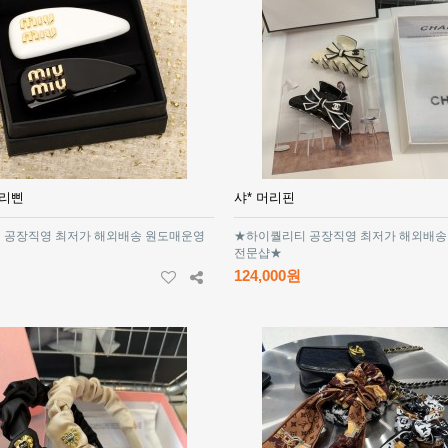
머리삔
샤* 머리핀
 공장직영 최저가 해외배송 원도매운영
★하이퀄리티 공장직영 최저가 해외배송
전문샵★
124,000원