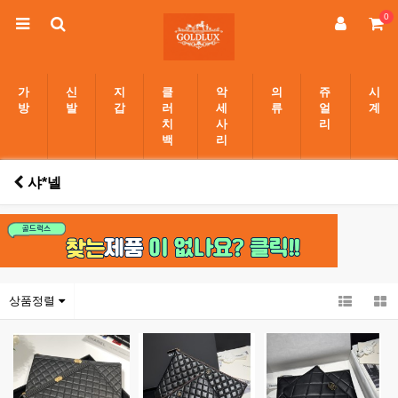
0
가
신
지
클
악
의
쥬
시
방
발
갑
러
세
류
얼
계
치
사
리
백
리
샤*넬
상품정렬