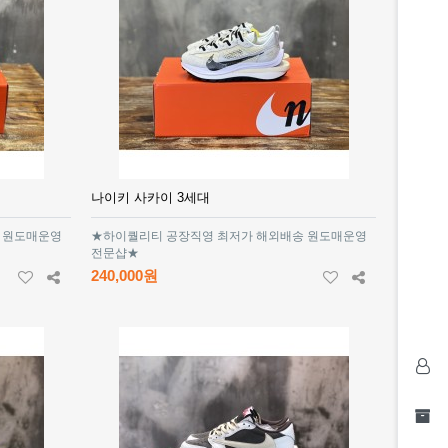
나이키 사카이 3세대
 원도매운영
★하이퀄리티 공장직영 최저가 해외배송 원도매운영
전문샵★
240,000원