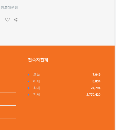
 원도매운영
접속자집계
오늘
7,049
어제
8,834
최대
24,794
전체
2,770,420