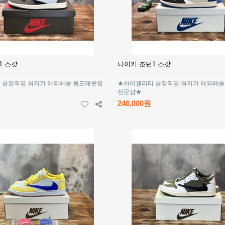
1 스캇
나이키 조던1 스캇
 공장직영 최저가 해외배송 원도매운영
★하이퀄리티 공장직영 최저가 해외배송
전문샵★
240,000원