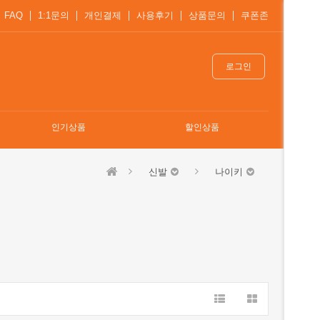
FAQ
1:1문의
개인결제
사용후기
상품문의
쿠폰존
로그인
인기상품
할인상품
신발
나이키