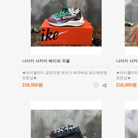
나이키 사카이 베이퍼 와플
나이키 사카
★하이퀄리티 공장직영 최저가 해외배송 원도매운영
★하이퀄리티
전문샵★
전문샵★
216,000원
216,000원