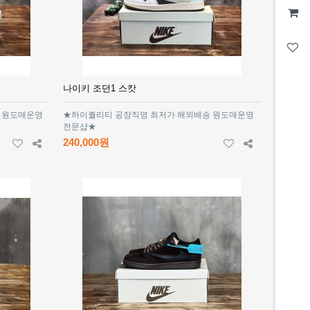
나이키 조던1 스캇
 원도매운영
★하이퀄리티 공장직영 최저가 해외배송 원도매운영
전문샵★
240,000원