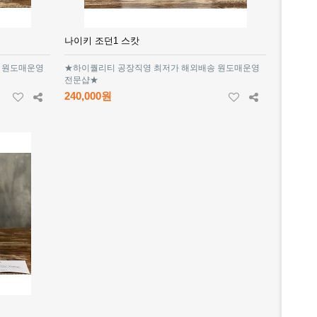
나이키 조던1 스캇
 원도매운영
★하이퀄리티 공장직영 최저가 해외배송 원도매운영
전문샵★
240,000원