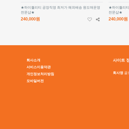
★하이퀄리티 공장직영 최저가 해외배송 원도매운영
★하이퀄리티
전문샵★
전문샵★
240,000원
240,000원
사이트 
회사소개
서비스이용약관
회사명
골
개인정보처리방침
모바일버전