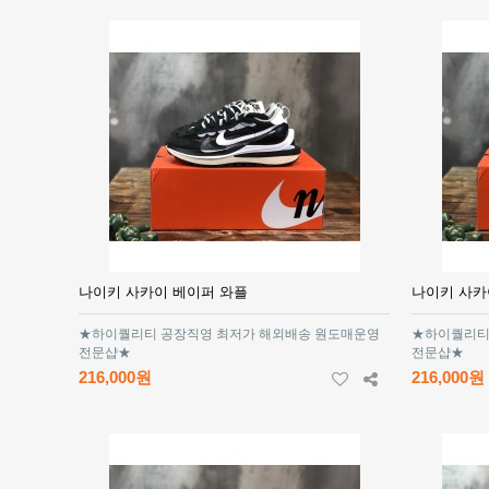
나이키 사카이 베이퍼 와플
나이키 사카
★하이퀄리티 공장직영 최저가 해외배송 원도매운영
★하이퀄리티
전문샵★
전문샵★
216,000원
216,000원