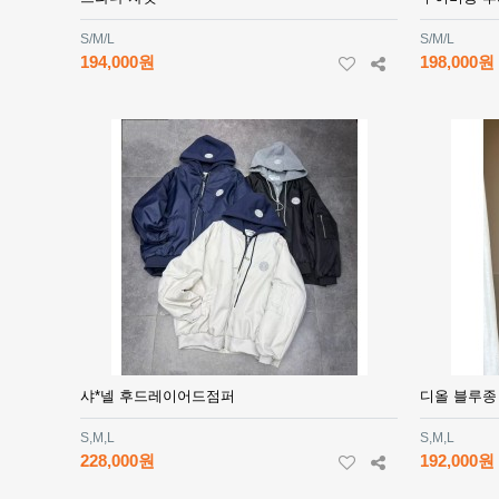
S/M/L
S/M/L
194,000원
198,000원
샤*넬 후드레이어드점퍼
디올 블루종
S,M,L
S,M,L
228,000원
192,000원