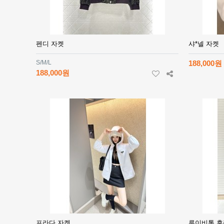
펜디 자켓
샤*넬 자켓
S/M/L
188,000원
188,000원
프라다 자켓
루이비통 