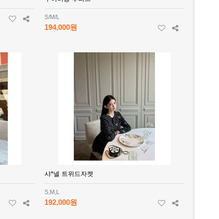
S/M/L
194,000원
샤*넬 트위드자켓
S,M,L
192,000원