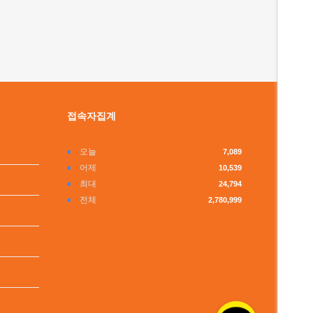
접속자집계
오늘
7,089
어제
10,539
최대
24,794
전체
2,780,999