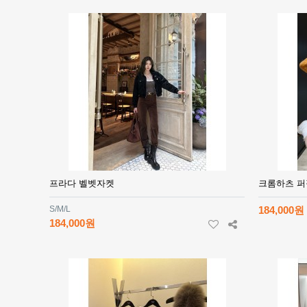
프라다 벨벳자켓
크롬하츠 
S/M/L
184,000원
184,000원