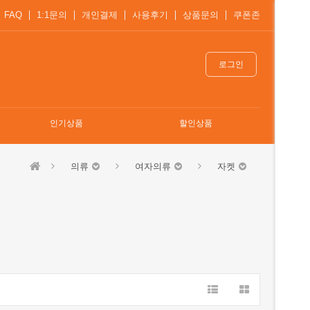
FAQ
1:1문의
개인결제
사용후기
상품문의
쿠폰존
로그인
인기상품
할인상품
의류
여자의류
자켓