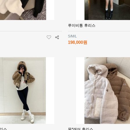
루이비통 후리스
S/M/L
198,000원
후리스
몽*레어 후리스