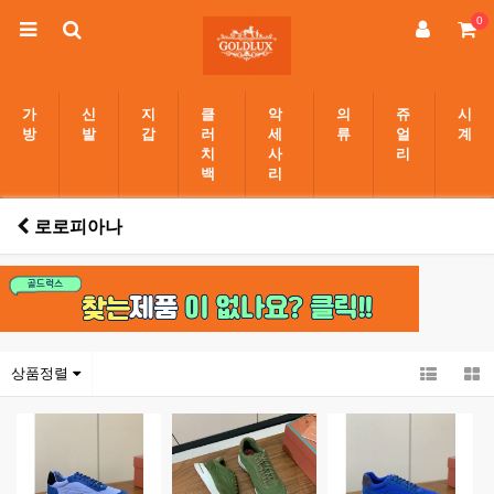
0
가
신
지
클
악
의
쥬
시
방
발
갑
러
세
류
얼
계
치
사
리
백
리
로로피아나
상품정렬