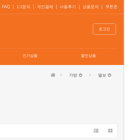
FAQ
1:1문의
개인결제
사용후기
상품문의
쿠폰존
로그인
인기상품
할인상품
가방
델보