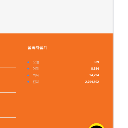
접속자집계
오늘
639
어제
8,584
최대
24,794
전체
2,794,302