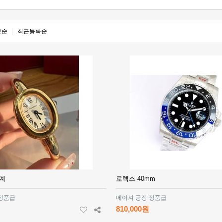
은순
최근등록순
계
로렉스 40mm
 정품급
메이져 공장 정품급
810,000원