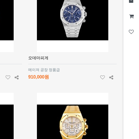
오데마피게
메이져 공장 정품급
910,000원