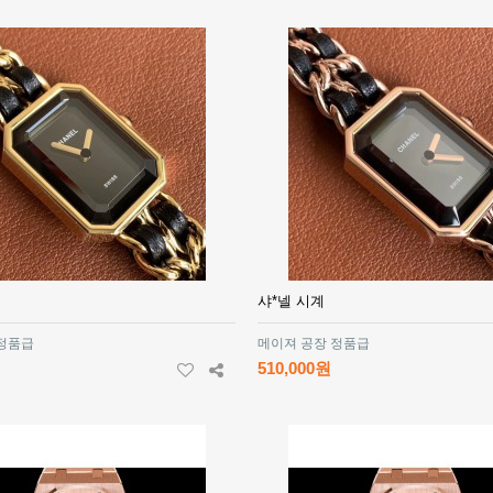
샤*넬 시계
 정품급
메이져 공장 정품급
510,000원