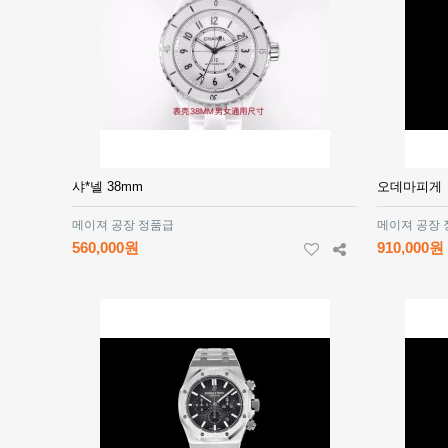
샤*넬 38mm
오데마피게
메이져 공장 정품급
메이져 공장
560,000원
910,000원