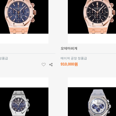
오데마피게
 정품급
메이져 공장 정품급
910,000원