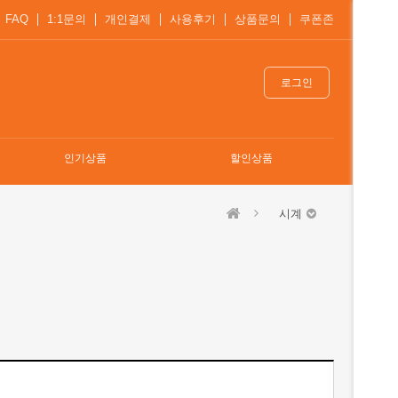
FAQ
1:1문의
개인결제
사용후기
상품문의
쿠폰존
로그인
인기상품
할인상품
시계