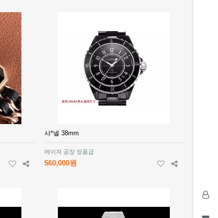
샤*넬 38mm
메이져 공장 정품급
560,000원