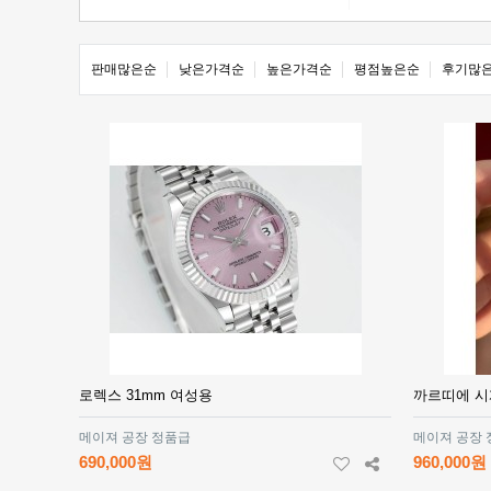
판매많은순
낮은가격순
높은가격순
평점높은순
후기많
로렉스 31mm 여성용
까르띠에 시
메이져 공장 정품급
메이져 공장
690,000원
960,000원