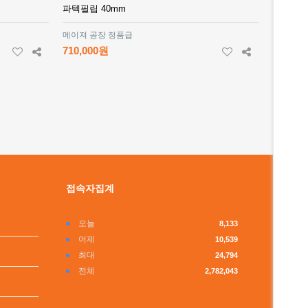
파텍필립 40mm
메이져 공장 정품급
710,000원
접속자집계
오늘
8,133
어제
10,539
최대
24,794
전체
2,782,043