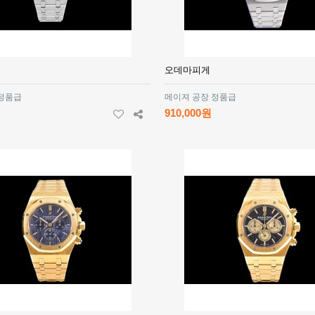
오데마피게
 정품급
메이져 공장 정품급
910,000원