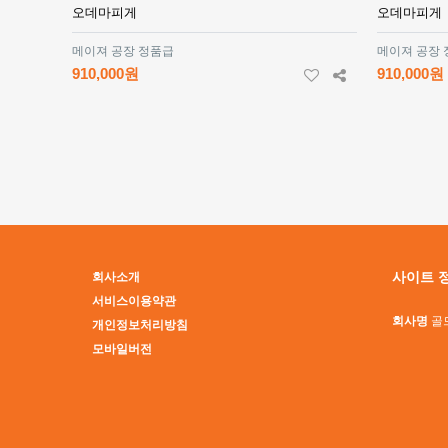
오데마피게
오데마피게
메이져 공장 정품급
메이져 공장
910,000원
910,000원
맨끝
사이트 
회사소개
서비스이용약관
회사명
골
개인정보처리방침
모바일버전