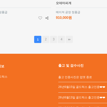
오데마피게
 정품급
메이져 공장 정품급
910,000원
2
3
4
1
출고 및 검수사진
정보
드럭스
출고 인증사진은 업뎃 종료
26년6월15일 골드럭스 출고인증❤️❤️
26년6월13일 골드럭스 출고인증❤️❤️