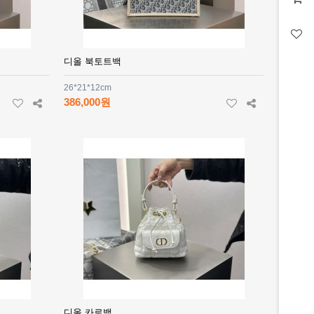
디올 북토트백
26*21*12cm
386,000원
디올 카로백