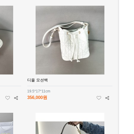
디올 모션백
19.5*17*11cm
356,000원