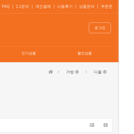
FAQ
1:1문의
개인결제
사용후기
상품문의
쿠폰존
로그인
인기상품
할인상품
가방
디올