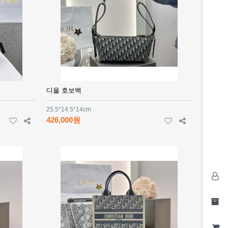
디올 호보백
25.5*14.5*14cm
426,000원