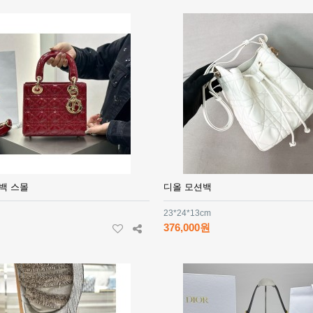
백 스몰
디올 모션백
23*24*13cm
376,000원