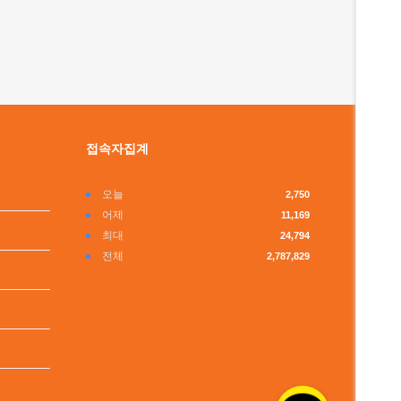
접속자집계
오늘
2,750
어제
11,169
최대
24,794
전체
2,787,829