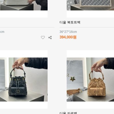
디올 북토트백
4cm
36*27*16cm
394,000원
디올 카로백