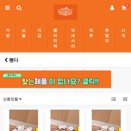
0
가
신
지
클
악
의
쥬
시
방
발
갑
러
세
류
얼
계
치
사
리
백
리
펜디
상품정렬