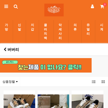
0
가
신
지
클
악
의
쥬
시
방
발
갑
러
세
류
얼
계
치
사
리
백
리
버버리
상품정렬