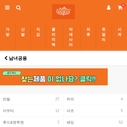
0
가
신
지
클
악
의
쥬
시
방
발
갑
러
세
류
얼
계
치
사
리
백
리
남녀공용
반팔
27
하의
4
아우터
12
셔츠
5
후드&맨투맨
7
패딩
52