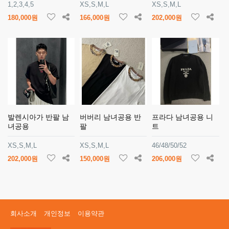
1,2,3,4,5
XS,S,M,L
XS,S,M,L
180,000원
166,000원
202,000원
발렌시아가 반팔 남
버버리 남녀공용 반
프라다 남녀공용 니
녀공용
팔
트
XS,S,M,L
XS,S,M,L
46/48/50/52
202,000원
150,000원
206,000원
회사소개
개인정보
이용약관