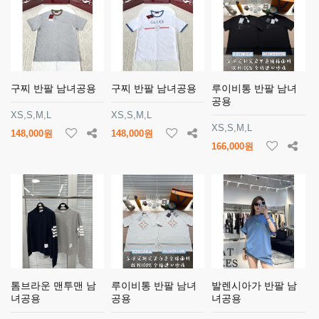
구찌 반팔 남녀공용
구찌 반팔 남녀공용
루이비통 반팔 남녀
공용
XS,S,M,L
XS,S,M,L
XS,S,M,L
148,000원
148,000원
166,000원
톰브라운 맨투맨 남
루이비통 반팔 남녀
발렌시아가 반팔 남
녀공용
공용
녀공용