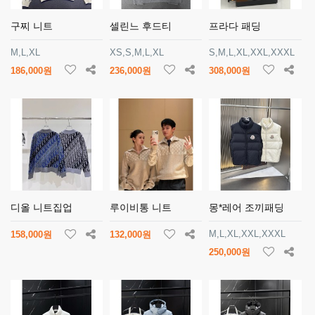
구찌 니트
셀린느 후드티
프라다 패딩
M,L,XL
XS,S,M,L,XL
S,M,L,XL,XXL,XXXL
186,000원
236,000원
308,000원
디올 니트집업
루이비통 니트
몽*레어 조끼패딩
M,L,XL,XXL,XXXL
158,000원
132,000원
250,000원