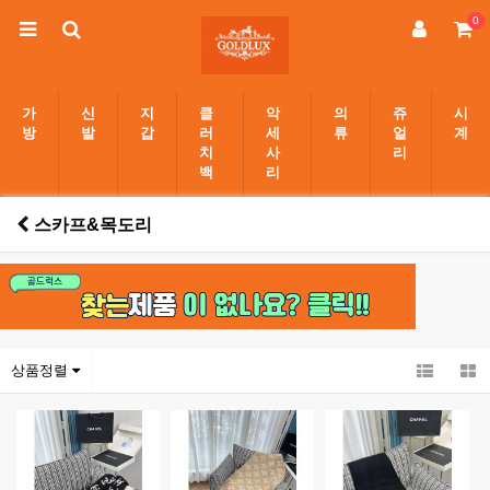
0
가
신
지
클
악
의
쥬
시
방
발
갑
러
세
류
얼
계
치
사
리
백
리
스카프&목도리
상품정렬