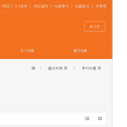
FAQ
1:1문의
개인결제
사용후기
상품문의
쿠폰존
로그인
인기상품
할인상품
클러치백
루이비통