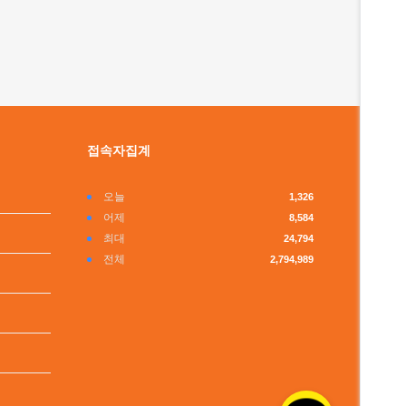
접속자집계
오늘
1,326
어제
8,584
최대
24,794
전체
2,794,989