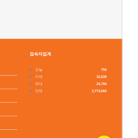
접속자집계
오늘
750
어제
10,539
최대
24,794
전체
2,774,660