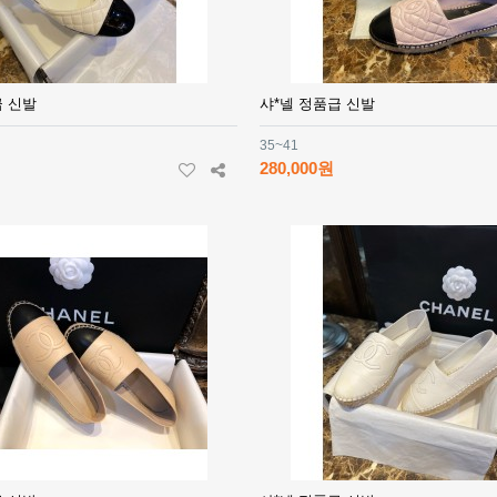
급 신발
샤*넬 정품급 신발
35~41
280,000원