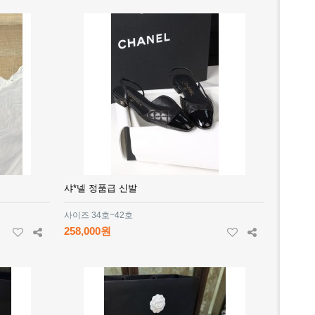
샤*넬 정품급 신발
사이즈 34호~42호
258,000원