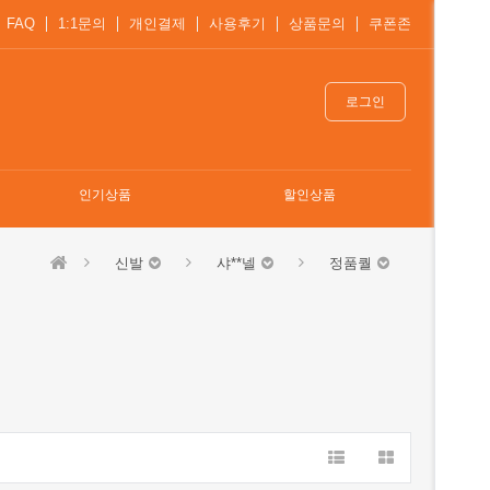
FAQ
1:1문의
개인결제
사용후기
상품문의
쿠폰존
로그인
인기상품
할인상품
신발
샤**넬
정품퀄