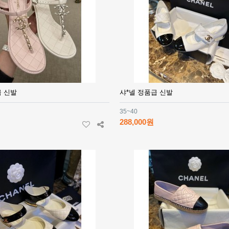
급 신발
샤*넬 정품급 신발
35~40
288,000원