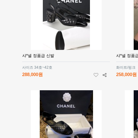
샤*넬 정품급 신발
샤*넬 정품
사이즈 34호~42호
화이트/핑크
288,000원
258,000원