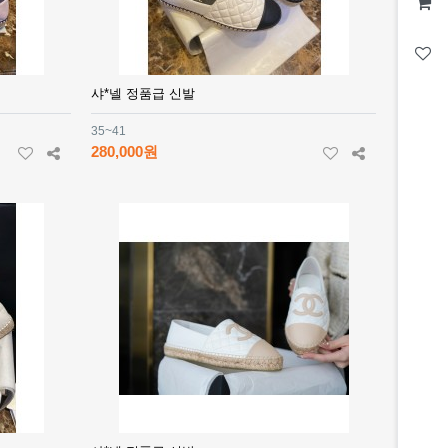
샤*넬 정품급 신발
35~41
280,000원