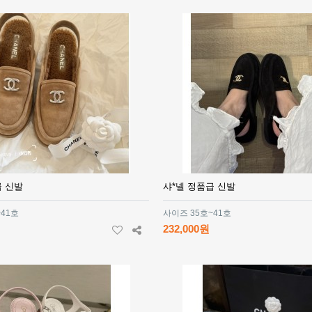
급 신발
샤*넬 정품급 신발
~41호
사이즈 35호~41호
232,000원