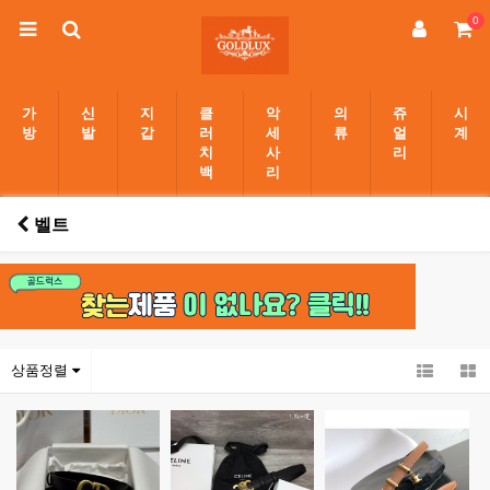
0
가
신
지
클
악
의
쥬
시
방
발
갑
러
세
류
얼
계
치
사
리
백
리
벨트
상품정렬