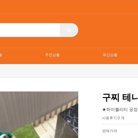
품
추천상품
최신상품
구찌 테
★하이퀄리티 공장
사용후기 0 개
판매가격