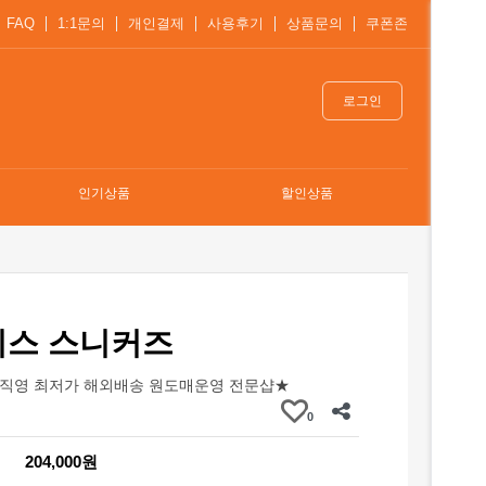
FAQ
1:1문의
개인결제
사용후기
상품문의
쿠폰존
로그인
인기상품
할인상품
니스 스니커즈
직영 최저가 해외배송 원도매운영 전문샵★
0
204,000원