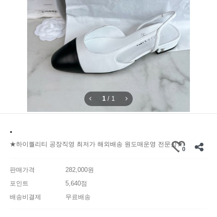
1
/
1
.
★하이퀄리티 공장직영 최저가 해외배송 원도매운영 전문샵★
0
판매가격
282,000원
포인트
5,640점
배송비결제
무료배송