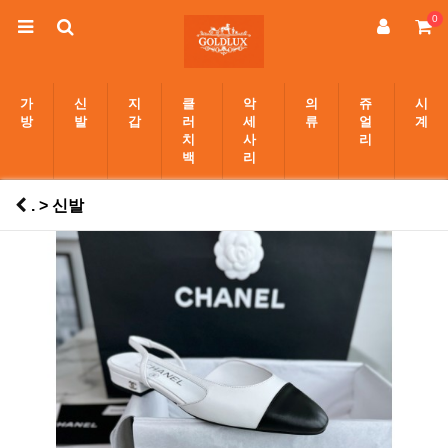
0
가
신
지
클
악
의
쥬
시
방
발
갑
러
세
류
얼
계
치
사
리
백
리
. > 신발