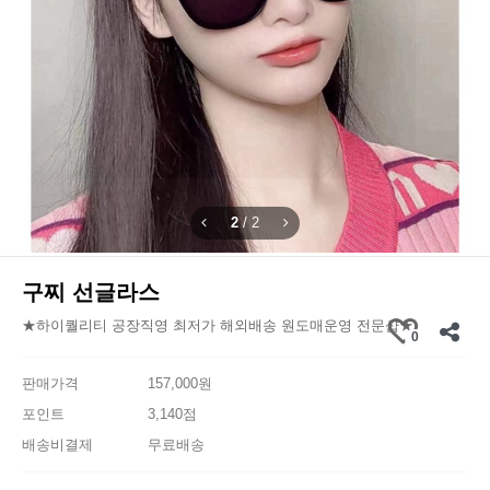
1
/
2
구찌 선글라스
★하이퀄리티 공장직영 최저가 해외배송 원도매운영 전문샵★
0
판매가격
157,000원
포인트
3,140점
배송비결제
무료배송