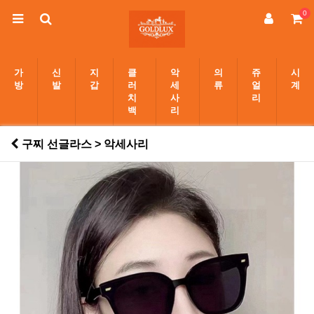
0
가
신
지
클
악
의
쥬
시
방
발
갑
러
세
류
얼
계
치
사
리
백
리
구찌 선글라스 > 악세사리