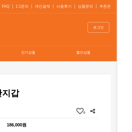
FAQ
1:1문의
개인결제
사용후기
상품문의
쿠폰존
로그인
인기상품
할인상품
반지갑
0
186,000원