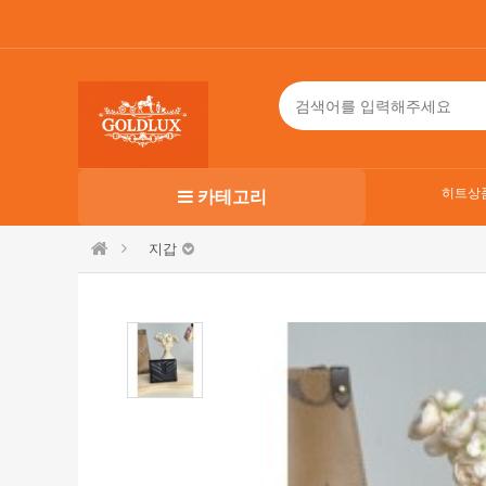
히트상
카테고리
지갑