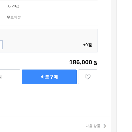
3,720점
무료배송
+0원
186,000
원
니
바로구매
다음 상품