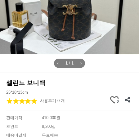
1
/
1
셀린느 보니백
25*18*13cm
사용후기 0 개
0
판매가격
410,000원
포인트
8,200점
배송비결제
무료배송