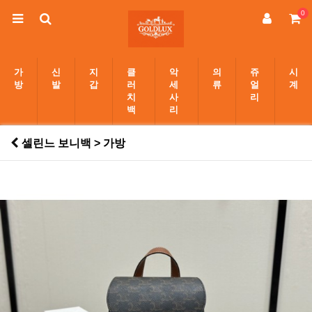
0
가
신
지
클
악
의
쥬
시
방
발
갑
러
세
류
얼
계
치
사
리
백
리
셀린느 보니백 > 가방