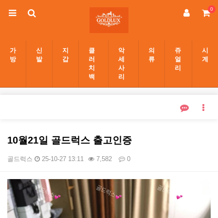
0
가
신
지
클
악
의
쥬
시
방
발
갑
러
세
류
얼
계
치
사
리
백
리
10월21일 골드럭스 출고인증
골드럭스
25-10-27 13:11
7,582
0
본문