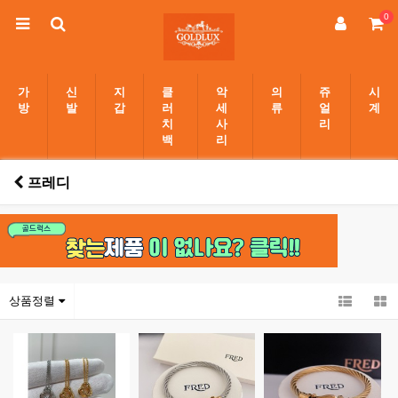
0
가
신
지
클
악
의
쥬
시
방
발
갑
러
세
류
얼
계
치
사
리
백
리
프레디
상품정렬