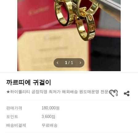
1
/
1
까르띠에 귀걸이
★하이퀄리티 공장직영 최저가 해외배송 원도매운영 전문샵★
0
판매가격
180,000원
포인트
3,600점
배송비결제
무료배송