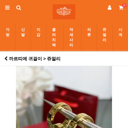
0
가
신
지
클
악
의
쥬
시
방
발
갑
러
세
류
얼
계
치
사
리
백
리
까르띠에 귀걸이 > 쥬얼리