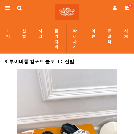
0
가
신
지
클
악
의
쥬
시
방
발
갑
러
세
류
얼
계
치
사
리
백
리
루이비통 컴포트 클로그 > 신발