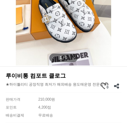
1
/
1
루이비통 컴포트 클로그
★하이퀄리티 공장직영 최저가 해외배송 원도매운영 전문샵★
0
판매가격
210,000원
포인트
4,200점
배송비결제
무료배송