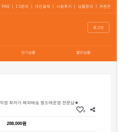
FAQ
1:1문의
개인결제
사용후기
상품문의
쿠폰존
로그인
인기상품
할인상품
직영 최저가 해외배송 원도매운영 전문샵★
0
288,000원