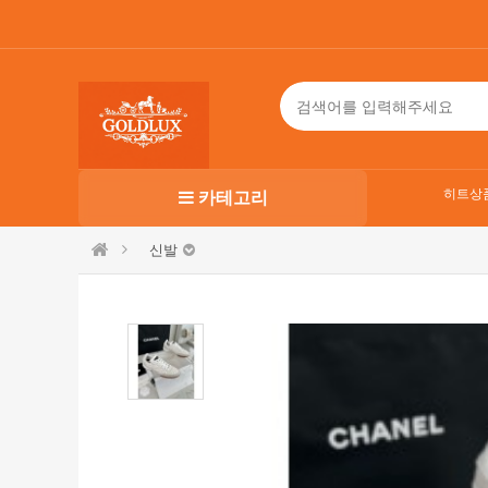
히트상
카테고리
신발