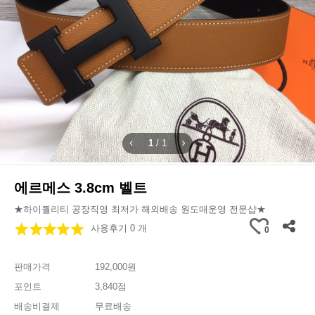
1
/
1
에르메스 3.8cm 벨트
★하이퀄리티 공장직영 최저가 해외배송 원도매운영 전문샵★
사용후기 0 개
0
판매가격
192,000원
포인트
3,840점
배송비결제
무료배송