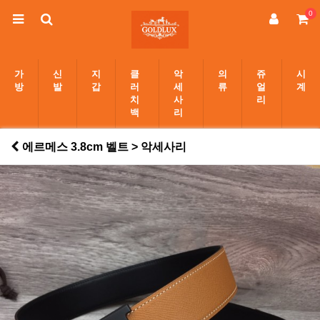
0
가
신
지
클
악
의
쥬
시
방
발
갑
러
세
류
얼
계
치
사
리
백
리
에르메스 3.8cm 벨트 > 악세사리