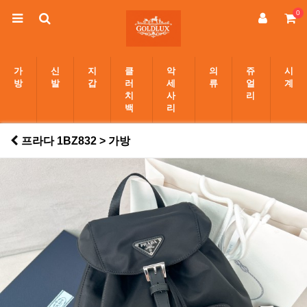
0
가
신
지
클
악
의
쥬
시
방
발
갑
러
세
류
얼
계
치
사
리
백
리
프라다 1BZ832 > 가방