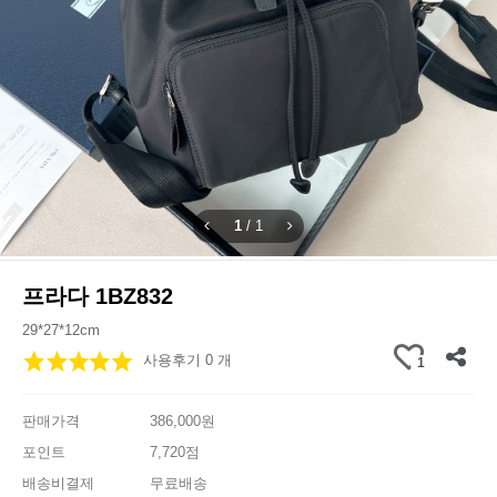
1
/
1
프라다 1BZ832
29*27*12cm
사용후기 0 개
1
판매가격
386,000원
포인트
7,720점
배송비결제
무료배송