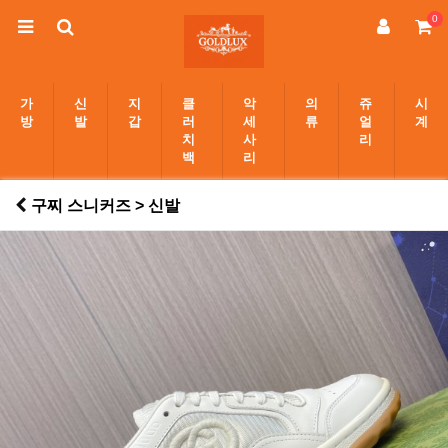
0
가
신
지
클
악
의
쥬
시
방
발
갑
러
세
류
얼
계
치
사
리
백
리
구찌 스니커즈 > 신발