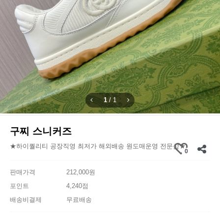
1
/
1
구찌 스니커즈
★하이퀄리티 공장직영 최저가 해외배송 원도매운영 전문샵★
0
판매가격
212,000원
포인트
4,240점
배송비결제
무료배송